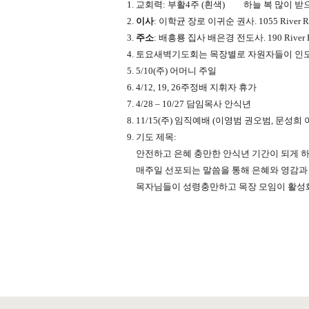
교회력: 부활4주 (흰색) 하늘 복 많이 받
이사
: 이학균 장로 이귀순 권사. 1055 River Rd # 
주소
: 배흥룡 집사 배은경 전도사. 190 River Rd #
토요새벽기도회는 목장별로 자원자들이 인도
5/10(주) 어머니 주일
4/12, 19, 26주정배 지휘자 휴가
4/28 – 10/27 담임목사 안식년
11/15(주) 임직예배 (이영범 권오범, 문성희
기도 제목:
안전하고 은혜 충만한 안식년 기간이 되게 하
매주일 선포되는 말씀을 통해 은혜와 영감과
목자님들이 성령충만하고 목장 모임이 활성