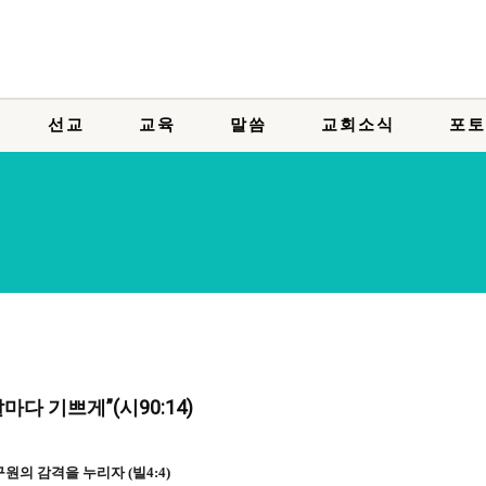
선교
교육
말씀
교회소식
포토
날마다 기쁘게”(시90:14)
 구원의 감격을 누리자 (빌4:4)